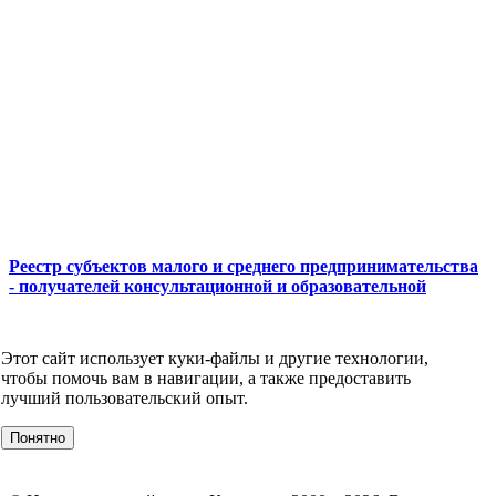
Реестр субъектов малого и среднего предпринимательства
- получателей консультационной и образовательной
поддержки
КОНТАКТЫ
Этот сайт использует куки-файлы и другие технологии,
О компании
чтобы помочь вам в навигации, а также предоставить
УСЛУГИ
лучший пользовательский опыт.
События
Клиенты
Понятно
МЕРОПРИЯТИЯ
Инвестору