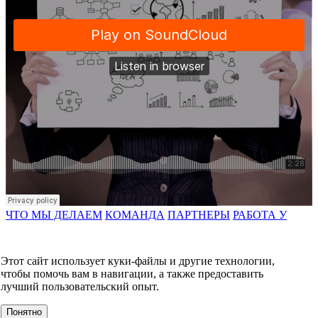
ЧТО МЫ ДЕЛАЕМ
КОМАНДА
ПАРТНЕРЫ
РАБОТА У
НАС
КОНТАКТЫ
КОНТАКТЫ
Этот сайт использует куки-файлы и другие технологии,
О компании
чтобы помочь вам в навигации, а также предоставить
УСЛУГИ
лучший пользовательский опыт.
События
Клиенты
Понятно
МЕРОПРИЯТИЯ