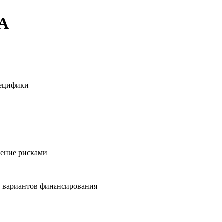
А
е
пецифики
ление рисками
х вариантов финансирования