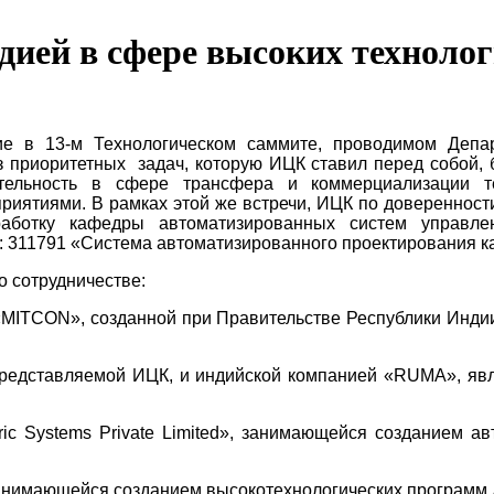
дией в сфере высоких технолог
е в 13-м Технологическом саммите, проводимом Депа
 приоритетных задач, которую ИЦК ставил перед собой,
тельность в сфере трансфера и коммерциализации т
риятиями. В рамках этой же встречи, ИЦК по довереннос
азработку кафедры автоматизированных систем упра
 311791 «Система автоматизированного проектирования ка
 сотрудничестве:
MITCON», созданной при Правительстве Республики Индии
представляемой ИЦК, и индийской компанией «RUMA», я
 Systems Private Limited», занимающейся созданием ав
занимающейся созданием высокотехнологических программ