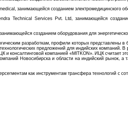
medical, занимающейся созданием электромедицинского об
ra Technical Services Pvt. Ltd, занимающейся созда
 занимающейся созданием оборудования для энергетическ
гическим разработкам, профили которых представлены в 
 технологических предложений для индийских компаний. 
ЦК и консалтинговой компанией «MITKON». ИЦК считает эт
компаний Новосибирска и области на индийский рынок, а 
ерсегментам как инструментам трансфера технологий с со