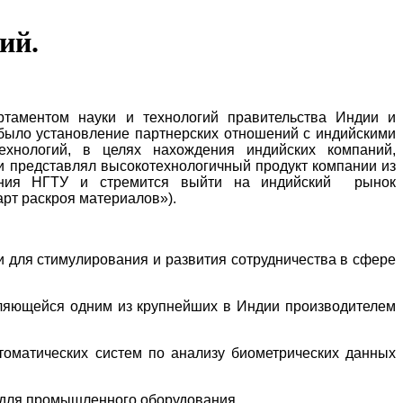
ий.
ртаментом науки и технологий правительства Индии и
 было установление партнерских отношений с индийскими
ехнологий, в целях нахождения индийских компаний,
ти представлял высокотехнологичный продукт компании из
вления НГТУ и стремится выйти на индийский рынок
рт раскроя материалов»).
 для стимулирования и развития сотрудничества в сфере
вляющейся одним из крупнейших в Индии производителем
томатических систем по анализу биометрических данных
 для промышленного оборудования.