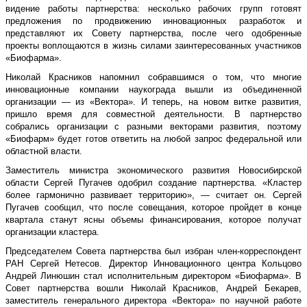
видение работы партнерства: несколько рабочих групп готовят
предложения по продвижению инновационных разработок и
представляют их Совету партнерства, после чего одобренные
проекты воплощаются в жизнь силами заинтересованных участников
«Биофарма».
Николай Красников напомнил собравшимся о том, что многие
инновационные компании наукограда вышли из объединенной
организации — из «Вектора». И теперь, на новом витке развития,
пришло время для совместной деятельности. В партнерство
собрались организации с разными векторами развития, поэтому
«Биофарм» будет готов ответить на любой запрос федеральной или
областной власти.
Заместитель министра экономического развития Новосибирской
области Сергей Пугачев одобрил создание партнерства. «Кластер
более гармонично развивает территорию», — считает он. Сергей
Пугачев сообщил, что после совещания, которое пройдет в конце
квартала станут ясны объемы финансирования, которое получат
организации кластера.
Председателем Совета партнерства был избран член-корреспондент
РАН Сергей Нетесов. Директор Инновационного центра Кольцово
Андрей Линюшин стал исполнительным директором «Биофарма». В
Совет партнерства вошли Николай Красников, Андрей Бекарев,
заместитель генерального директора «Вектора» по научной работе