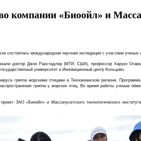
о компании «Биоойл» и Масса
яске состоялась международная научная экспедиция с участием ученых 
азали доктор Джон Ранстадлер (МТИ, США), профессор Харуко Огава
осударственный университет и Инновационный центр Кольцово.
ируса гриппа морскими птицами в Тихоокеанском регионе. Программа 
распространения гриппа у морских птиц. Во время работы ученые обме
 проект ЗАО «Биоойл» и Массачусетского технологического институт