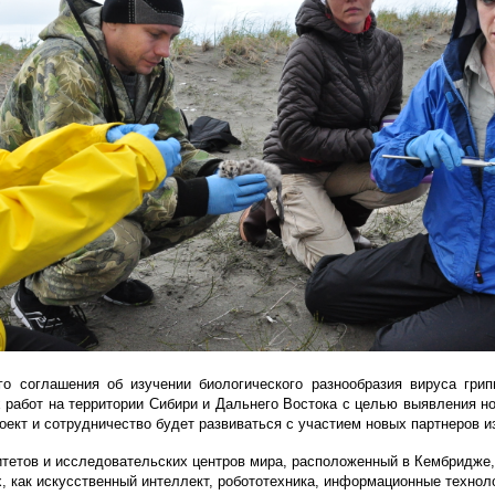
о соглашения об изучении биологического разнообразия вируса гри
работ на территории Сибири и Дальнего Востока с целью выявления нов
ект и сотрудничество будет развиваться с участием новых партнеров из
итетов и исследовательских центров мира, расположенный в Кембридже,
, как искусственный интеллект, робототехника, информационные техноло