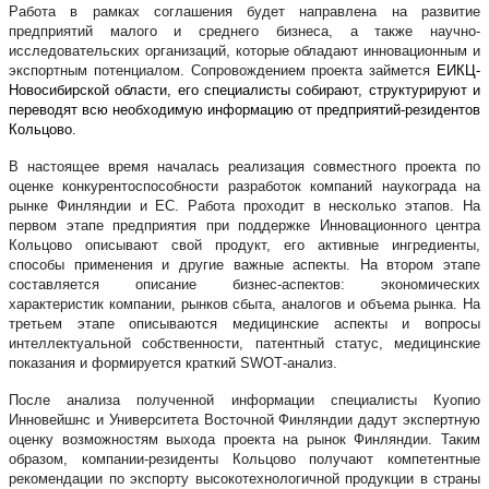
Работа в рамках соглашения будет направлена на развитие
предприятий малого и среднего бизнеса, а также научно-
исследовательских организаций, которые обладают инновационным и
экспортным потенциалом. Сопровождением проекта займется
ЕИКЦ-
Новосибирской области, его специалисты собирают, структурируют и
переводят всю необходимую информацию от предприятий-резидентов
Кольцово.
В настоящее время началась реализация совместного проекта по
оценке конкурентоспособности разработок компаний наукограда на
рынке Финляндии и ЕС. Работа проходит в несколько этапов. На
первом этапе предприятия при поддержке Инновационного центра
Кольцово описывают свой продукт, его активные ингредиенты,
способы применения и другие важные аспекты. На втором этапе
составляется описание бизнес-аспектов: экономических
характеристик компании, рынков сбыта, аналогов и объема рынка. На
третьем этапе описываются медицинские аспекты и вопросы
интеллектуальной собственности, патентный статус, медицинские
показания и формируется краткий
SWOT
-анализ.
После анализа полученной информации специалисты Куопио
Инновейшнс и Университета Восточной Финляндии дадут экспертную
оценку возможностям выхода проекта на рынок Финляндии. Таким
образом, компании-резиденты Кольцово получают компетентные
рекомендации по экспорту высокотехнологичной продукции в страны