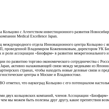
а Кольцово с Агентством инвестиционного развития Новосибирс
пании Medical Excellence Japan.
ниц международного отдела Инновационного центра Кольцово с 
П, проведенной Владимиром Кожевниковым, директором УК Биот
ях и роли ассоциации «Биофарм» в развитии межрегионального 
ции по развитию торгово-экономического сотрудничества с Ро
nce Japan, активно налаживающей связи между медиками из Япони
ртнерских странах, чтобы находить новые деловые связи и пре
агностические центры в Москве и Владивостоке.
отметил, что наукоград Кольцово с его потенциалом настолько 
елями двух кольцовских компаний, членов Ассоциации «Биофар
 в чем мы можем быть полезны друг другу, какие препятствия во