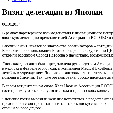
Визит делегации из Японии
06.10.2017
В рамках партнерского взаимодействия Инновационного центр
японскую делегацию представителей Ассоциации ROTOBO и ком
Рабочий визит начался со знакомства организаторов – сотруд
Коллективного пользования Биотехнопарка и экскурсии по ЦК
открыли рассказом Сергея Нетёсова о наукограде, возможност
Японская делегация была представлена руководством Ассоциа
наукоград в феврале этого года, и компанией Medical Excelle
лечебным учреждениям Японии организовывать институты в па
помощи в Японии. Так, уже организованы русско-японские ди
В своем вступительном слове Хасэ Наоя из Ассоциации ROTOBO 
гостеприимную землю спустя полгода и привез своих коллег.
Японские гости выразили желание встретиться с представит
представили свои презентации и завязалась дискуссия – как и
стран и многое другое.