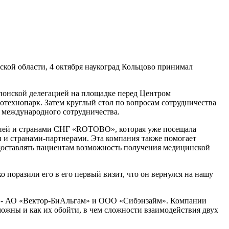
кой области, 4 октября наукоград Кольцово принимал
японской делегацией на площадке перед Центром
ехнопарк. Затем круглый стол по вопросам сотрудничества
и международного сотрудничества.
ссией и странами СНГ «ROTOBO», которая уже посещала
и и странами-партнерами. Эта компания также помогает
доставлять пациентам возможность получения медицинской
поразили его в его первый визит, что он вернулся на нашу
м» - АО «Вектор-БиАльгам» и ООО «Сибэнзайм». Компании
зможны и как их обойти, в чем сложности взаимодействия двух