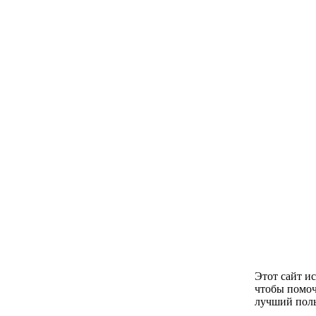
Этот сайт и
чтобы помоч
лучший поль