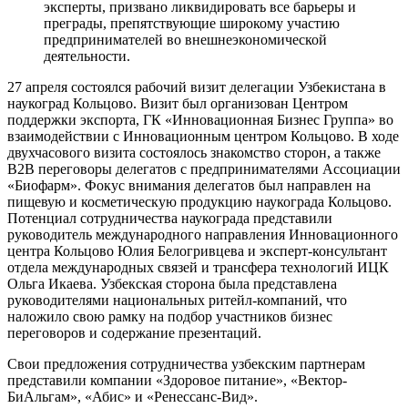
эксперты, призвано ликвидировать все барьеры и
преграды, препятствующие широкому участию
предпринимателей во внешнеэкономической
деятельности.
27 апреля состоялся рабочий визит делегации Узбекистана в
наукоград Кольцово. Визит был организован Центром
поддержки экспорта, ГК «Инновационная Бизнес Группа» во
взаимодействии с Инновационным центром Кольцово. В ходе
двухчасового визита состоялось знакомство сторон, а также
B2B переговоры делегатов с предпринимателями Ассоциации
«Биофарм». Фокус внимания делегатов был направлен на
пищевую и косметическую продукцию наукограда Кольцово.
Потенциал сотрудничества наукограда представили
руководитель международного направления Инновационного
центра Кольцово Юлия Белогривцева и эксперт-консультант
отдела международных связей и трансфера технологий ИЦК
Ольга Икаева. Узбекская сторона была представлена
руководителями национальных ритейл-компаний, что
наложило свою рамку на подбор участников бизнес
переговоров и содержание презентаций.
Свои предложения сотрудничества узбекским партнерам
представили компании «Здоровое питание», «Вектор-
БиАльгам», «Абис» и «Ренессанс-Вид».