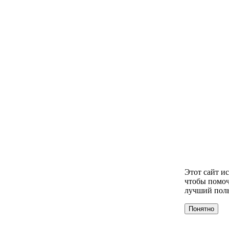
Этот сайт и
чтобы помоч
лучший поль
Понятно