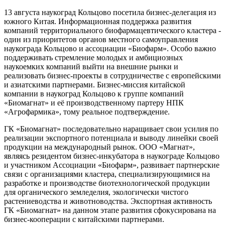
13 августа наукоград Кольцово посетила бизнес-делегация из
южного Китая. Информационная поддержка развития
компаний территориального биофармацевтического кластера -
один из приоритетов органов местного самоуправления
наукограда Кольцово и ассоциации «Биофарм». Особо важно
поддерживать стремление молодых и амбициозных
наукоемких компаний выйти на внешние рынки и
реализовать бизнес-проекты в сотрудничестве с европейскими
и азиатскими партнерами. Бизнес-миссия китайской
компании в наукоград Кольцово к группе компаний
«Биомагнат» и её производственному партеру НПК
«Агрофармика», тому реальное подтверждение.
ГК «Биомагнат» последовательно наращивает свои усилия по
реализации экспортного потенциала и выводу линейки своей
продукции на международный рынок. ООО «Магнат»,
являясь резидентом бизнес-инкубатора в наукограде Кольцово
и участником Ассоциации «Биофарм», развивает партнерские
связи с организациями кластера, специализирующимися на
разработке и производстве биотехнологической продукции
для органического земледелия, экологически чистого
растениеводства и животноводства. Экспортная активность
ГК «Биомагнат» на данном этапе развития сфокусирована на
бизнес-кооперации с китайскими партнерами.