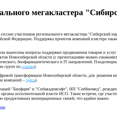
нального мегакластера "Сибир
сессию участников регионального мегакластера "Сибирский нау
йской Федерации. Поддержка проектов компаний кластера такж
были вынесены вопросы поддержки продвижения товаров и услуг 
ктов Новосибирской области (с презентациями можно ознакомит
ического, биофармацевтического и IT направлений. Плодотворн
ии групп по
ссылке
).
ифровой трансформации Новосибирской области, для решения ко
ми компаний –
здесь
).
оциаций "Биофарм" и "Сибакадемсофт", НП "Сиббиомед", резиде
органы исполнительной власти НСО. Такие встречи, где участн
ю продуктивных кооперационных связей, что крайне важно.
com