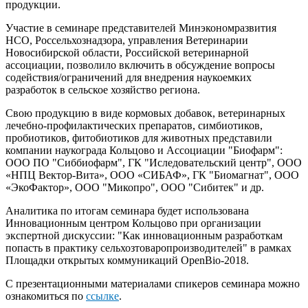
продукции.
Участие в семинаре представителей Минэкономразвития
НСО, Россельхознадзора, управления Ветеринарии
Новосибирской области, Российской ветеринарной
ассоциации, позволило включить в обсуждение вопросы
содействия/ограничений для внедрения наукоемких
разработок в сельское хозяйство региона.
Свою продукцию в виде кормовых добавок, ветеринарных
лечебно-профилактических препаратов, симбиотиков,
пробиотиков, фитобиотиков для животных представили
компании наукограда Кольцово и Ассоциации "Биофарм":
ООО ПО "Сиббиофарм", ГК "Иследовательский центр", ООО
«НПЦ Вектор-Вита», ООО «СИБАФ», ГК "Биомагнат", ООО
«ЭкоФактор», ООО "Микопро", ООО "Сибитек" и др.
Аналитика по итогам семинара будет использована
Инновационным центром Кольцово при организации
экспертной дискуссии: "Как инновационным разработкам
попасть в практику сельхозтоваропроизводителей" в рамках
Площадки открытых коммуникаций OpenBio-2018.
С презентационными материалами спикеров семинара можно
ознакомиться по
ссылке
.