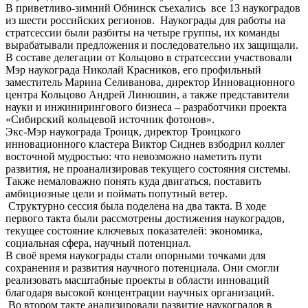
В приветливо-зимний Обнинск съехались все 13 наукоградов
из шести российских регионов. Наукограды для работы на
стратсессии были разбиты на четыре группы, их команды
вырабатывали предложения и последовательно их защищали.
В составе делегации от Кольцово в стратсессии участвовали
Мэр наукограда Николай Красников, его профильный
заместитель Марина Селиванова, директор Инновационного
центра Кольцово Андрей Линюшин, а также представители
науки и инжинирингового бизнеса – разработчики проекта
«Сибирский кольцевой источник фотонов».
Экс-Мэр наукограда Троицк, директор Троицкого
инновационного кластера Виктор Сиднев взбодрил коллег
восточной мудростью: что невозможно наметить пути
развития, не проанализировав текущего состояния системы.
Также немаловажно понять куда двигаться, поставить
амбициозные цели и поймать попутный ветер.
Структурно сессия была поделена на два такта. В ходе
первого такта были рассмотрены достижения наукоградов,
текущее состояние ключевых показателей: экономика,
социальная сфера, научный потенциал.
В своё время наукограды стали опорными точками для
сохранения и развития научного потенциала. Они смогли
реализовать масштабные проекты в области инноваций
благодаря высокой концентрации научных организаций.
Во втором такте анализировали развитие наукоградов в