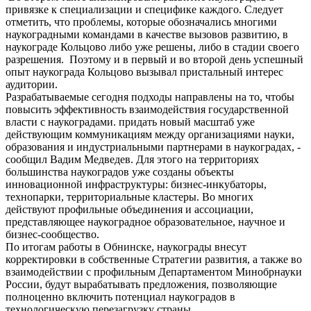
привязке к специализации и специфике каждого. Следует
отметить, что проблемы, которые обозначались многими
наукоградными командами в качестве вызовов развитию, в
наукограде Кольцово либо уже решены, либо в стадии своего
разрешения. Поэтому и в первый и во второй день успешный
опыт наукограда Кольцово вызывал пристальный интерес
аудитории.
Разрабатываемые сегодня подходы направлены на то, чтобы
повысить эффективность взаимодействия государственной
власти с наукоградами. придать новый масштаб уже
действующим коммуникациям между организациями науки,
образования и индустриальными партнерами в наукоградах, -
сообщил Вадим Медведев. Для этого на территориях
большинства наукоградов уже созданы объекты
инновационной инфраструктуры: бизнес-инкубаторы,
технопарки, территориальные кластеры. Во многих
действуют профильные объединения и ассоциации,
представляющее наукоградное образовательное, научное и
бизнес-сообщество.
По итогам работы в Обнинске, наукограды внесут
корректировки в собственные Стратегии развития, а также во
взаимодействии с профильным Департаментом Минобрнауки
России, будут вырабатывать предложения, позволяющие
полноценно включить потенциал наукоградов в
технологическую перезагрузку страны.