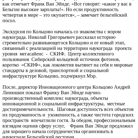
как отмечает Франк Ван Эйнде. «Все говорят: «какие у вас в
Бельгии высокие зарплаты!». Но если продуктивность
четвертая в мире – это окупается», – замечает бельгийский
посол.
Экскурсия по Кольцово началась со знакомства с мэром
наукограда. Николай Григорьевич рассказал историю
стремительно развивающегося Кольцово и ее новый этап,
связанный с реализацией на территории наукограда проекта
уровня мегасайенс - СКИФ. Центр коллективного
пользования Сибирский кольцевой источник фотонов,
коротко «СКИФ», как локомотив вытянет на себя и мировые
стандарты в деловой, транспортной и социальной
инфраструктуре Кольцово, подчеркнул Мэр.
После, директор Инновационного центра Кольцово Андрей
Линюшин показал Франку Ван Эйнде научно-
производственный комплекс наукограда, объекты
инновационной и социальной инфраструктуры, местные
достопримечательности. Шаговая доступность всех объектов
их продуманность и ухоженность, а также чистота городских
пространств впечатлили гостя. За обедом, профессиональным
взглядом оценив сферу услуг, Франк Ван Эйнде предложил
для хорошего начала сотрудничества организовать в
наукограде Бельгийский ресторан.