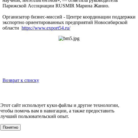
научной, интеллигентной», — отметила руководитель
Парижской Ассоциации RUSMIR Марина Жанио.
Организатор бизнес-миссий - Центре координации поддержки
экспортно ориентированных предприятий Новосибирской
области
https://www.export54.ru/
Возврат к списку
НОВОСТИ
СМИ О НАС
ВИДЕО
КОНТАКТЫ
Этот сайт использует куки-файлы и другие технологии,
О компании
чтобы помочь вам в навигации, а также предоставить
УСЛУГИ
лучший пользовательский опыт.
События
Клиенты
Понятно
МЕРОПРИЯТИЯ
Инвестору