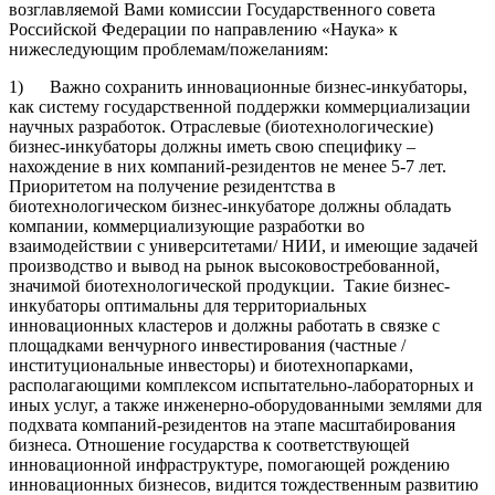
возглавляемой Вами комиссии Государственного совета
Российской Федерации по направлению «Наука» к
нижеследующим проблемам/пожеланиям:
1) Важно сохранить инновационные бизнес-инкубаторы,
как систему государственной поддержки коммерциализации
научных разработок. Отраслевые (биотехнологические)
бизнес-инкубаторы должны иметь свою специфику –
нахождение в них компаний-резидентов не менее 5-7 лет.
Приоритетом на получение резидентства в
биотехнологическом бизнес-инкубаторе должны обладать
компании, коммерциализующие разработки во
взаимодействии с университетами/ НИИ, и имеющие задачей
производство и вывод на рынок высоковостребованной,
значимой биотехнологической продукции. Такие бизнес-
инкубаторы оптимальны для территориальных
инновационных кластеров и должны работать в связке с
площадками венчурного инвестирования (частные /
институциональные инвесторы) и биотехнопарками,
располагающими комплексом испытательно-лабораторных и
иных услуг, а также инженерно-оборудованными землями для
подхвата компаний-резидентов на этапе масштабирования
бизнеса. Отношение государства к соответствующей
инновационной инфраструктуре, помогающей рождению
инновационных бизнесов, видится тождественным развитию