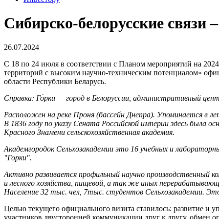
Сибирско-белорусские связи –
26.07.2024
С 18 по 24 июля в соответствии с Планом мероприятий на 202
территорий с высоким научно-техническим потенциалом» офиц
области Республики Беларусь.
Справка: Го́рки — город в Белоруссии, административный цент
Расположен на реке Проня (бассейн Днепра). Упоминается в ле
В 1836 году по указу Сената Российской империи здесь была ос
Красного Знамени сельскохозяйственная академия.
Академгородок Сельхозакадемии это 16 учебных и лабораторны
"Горки".
Активно развивается профильный научно производственный ком
и лесного хозяйства, пищевой, а так же иных перерабатывающи
Население 32 тыс. чел, 7тыс. студентов Сельхозакадемии. Это
Целью текущего официального визита ставилось: развитие и уп
участников двусторонней коммуникации друг к другу, обмен о