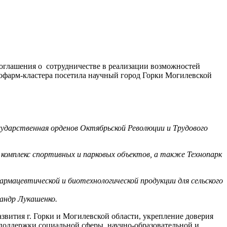
Соглашения о сотрудничестве в реализации возможностей
офарм-кластера посетила научный город Горки Могилевской
осударственная орденов Октябрьской Революции и Трудового
комплекс спортивных и парковых объектов, а также Технопарк
рмацевтической и биотехнологической продукции для сельского
сандр Лукашенко.
звития г. Горки и Могилевской области, укрепление доверия
 поддержки социальной сферы, научно-образовательной и