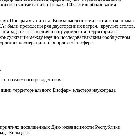
писного упоминания о Горках, 100-летию образования
тиях Программы визита. Во взаимодействии с ответственными
А) были проведены ряд двусторонних встреч, круглых столов,
ения задач Соглашения о сотрудничестве территорий с
консультации между научно-исследовательским сообществом
оронних кооперационных проектов в сфере
.
а и возможного резидентства.
иции территориального Биофарм-кластера наукограда
ероприятиях посвященных Дню независимости Республики
рада Кольцово.