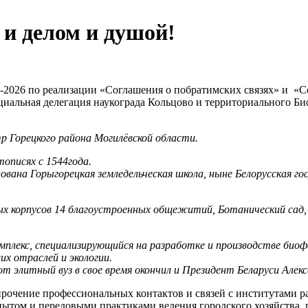
 и делом и душой!
4-2026 по реализации «Соглашения о побратимских связях» и «
иальная делегация наукограда Кольцово и территориального Би
р Горецкого района Могилёвской области.
тописях с 1544года.
нована Горыгорецкая земледельческая школа, ныне Белорусская г
х корпусов 14 благоустроенных общежитий, Ботанический сад, 
плекс, специализирующийся на разработке и производстве биофа
х отраслей и экологии.
т элитный вуз в свое время окончил и Президент Беларуси Алек
рочение профессиональных контактов и связей с институтами ра
пытом и передовыми практиками ведения городского хозяйства,