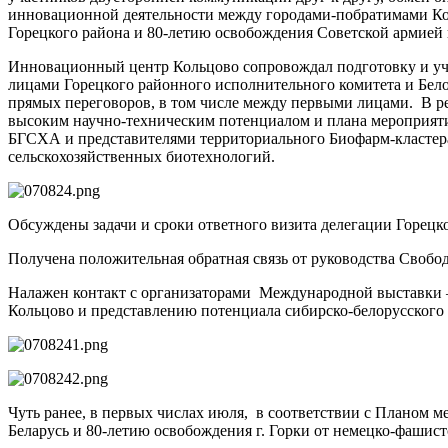
инновационной деятельности между городами-побратимами Кол
Горецкого района и 80-летию освобождения Советской армией 
Инновационный центр Кольцово сопровождал подготовку и уч
лицами Горецкого районного исполнительного комитета и Бело
прямых переговоров, в том числе между первыми лицами. В ре
высоким научно-техническим потенциалом и плана мероприят
БГСХА и представителями территориального Биофарм-кластер
сельскохозяйственных биотехнологий.
Обсуждены задачи и сроки ответного визита делегации Горецк
Получена положительная обратная связь от руководства Свобо
Налажен контакт с организаторами Международной выставки –
Кольцово и представлению потенциала сибирско-белорусского с
Чуть ранее, в первых числах июля, в соответствии с Планом
Беларусь и 80-летию освобождения г. Горки от немецко-фашист