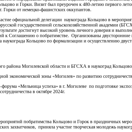
ьцово и Горки. Визит был преурочен к 480-летию первого лето
г. Горки от немецко-фашистских оккупантов.
астие официальной делегации наукограда Кольцово в мероприя
русской государственной сельскохозяйственной академии (БГСХ
зультате достигнут высокий уровень личного доверия и выполн
ий к Соглашению о побратимстве. Организованы двусторонние 
а наукограда Кольцово по формализации и осуществлению двуст
ого района Могилевской области и БГСХА в наукоград Кольцово
дной экономической зоны «Могилев» по развитию сотрудничеств
форума «Мельница успеха» в г. Могилеве по подготовке экспоз
отрудничества в октябре 2024г.
 мероприятий побратимства Кольцово и Горок в праздничных м
ских захватчиков, приняла участие творческая молодежь науког