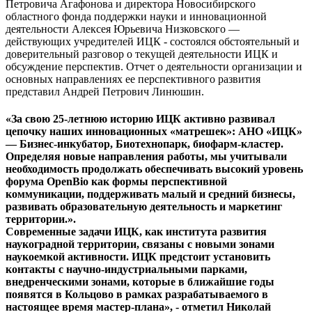
Петровича Агафонова и директора Новосибирского
областного фонда поддержки науки и инновационной
деятельности Алексея Юрьевича Низковского —
действующих учредителей ИЦК - состоялся обстоятельный и
доверительный разговор о текущей деятельности ИЦК и
обсуждение перспектив. Отчет о деятельности организации и
основных направлениях ее перспективного развития
представил Андрей Петрович Линюшин.
«За свою 25-летнюю историю ИЦК активно развивал
цепочку наших инновационных «матрешек»: АНО «ИЦК»
— Бизнес-инкубатор, Биотехнопарк, биофарм-кластер.
Определяя новые направления работы, мы учитывали
необходимость продолжать обеспечивать высокий уровень
форума OpenBio как формы перспективной
коммуникации, поддерживать малый и средний бизнесы,
развивать образовательную деятельность и маркетинг
территории.».
Современные задачи ИЦК, как института развития
наукоградной территории, связаны с новыми зонами
наукоемкой активности. ИЦК предстоит установить
контакты с научно-индустриальными парками,
внедренческими зонами, которые в ближайшие годы
появятся в Кольцово в рамках разрабатываемого в
настоящее время мастер-плана», - отметил Николай