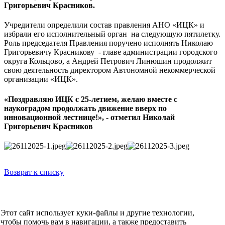
Григорьевич Красников.
Учредители определили состав правления АНО «ИЦК» и
избрали его исполнительный орган на следующую пятилетку.
Роль председателя Правления поручено исполнять Николаю
Григорьевичу Красникову - главе администрации городского
округа Кольцово, а Андрей Петрович Линюшин продолжит
свою деятельность директором Автономной некоммерческой
организации «ИЦК».
«Поздравляю ИЦК с 25-летием, желаю вместе с
наукоградом продолжать движение вверх по
инновационной лестнице!», - отметил Николай
Григорьевич Красников
Возврат к списку
НОВОСТИ
СМИ О НАС
ВИДЕО
КОНТАКТЫ
Этот сайт использует куки-файлы и другие технологии,
О компании
чтобы помочь вам в навигации, а также предоставить
УСЛУГИ