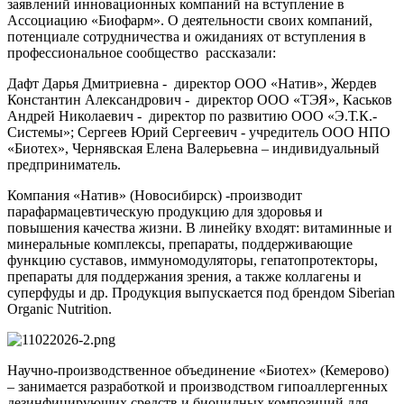
заявлений инновационных компаний на вступление в
Ассоциацию «Биофарм». О деятельности своих компаний,
потенциале сотрудничества и ожиданиях от вступления в
профессиональное сообщество рассказали:
Дафт Дарья Дмитриевна - директор ООО «Натив», Жердев
Константин Александрович - директор ООО «ТЭЯ», Каськов
Андрей Николаевич - директор по развитию ООО «Э.Т.К.-
Системы»; Сергеев Юрий Сергеевич - учредитель ООО НПО
«Биотех», Чернявская Елена Валерьевна – индивидуальный
предприниматель.
Компания «Натив» (Новосибирск) -производит
парафармацевтическую продукцию для здоровья и
повышения качества жизни. В линейку входят: витаминные и
минеральные комплексы, препараты, поддерживающие
функцию суставов, иммуномодуляторы, гепатопротекторы,
препараты для поддержания зрения, а также коллагены и
суперфуды и др. Продукция выпускается под брендом Siberian
Organic Nutrition.
Научно-производственное объединение «Биотех» (Кемерово)
– занимается разработкой и производством гипоаллергенных
дезинфицирующих средств и биоцидных композиций для