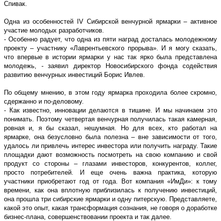
Спивак.
Одна из особенностей IV Сибирской венчурной ярмарки – активное
участие молодых разработчиков.
- Особенно радует, что одна из пяти наград досталась молодежному
проекту – участнику «Лаврентьевского прорыва». И я могу сказать,
что впервые в истории ярмарки у нас так ярко была представлена
молодежь, - заявил директор Новосибирского фонда содействия
развитию венчурных инвестиций Борис Ивлев.
По общему мнению, в этом году ярмарка проходила более скромно,
сдержанно и по-деловому.
- Как известно, инновации делаются в тишине. И мы начинаем это
понимать. Поэтому четвертая венчурная получилась такая камерная,
ровная и, я бы сказал, нешумная. Но для всех, кто работал на
ярмарке, она безусловно была полезна – вне зависимости от того,
удалось ли привлечь интерес инвестора или получить награду. Такие
площадки дают возможность посмотреть на свою компанию и свой
продукт со стороны – глазами инвесторов, конкурентов, коллег,
просто потребителей. И еще очень важна практика, которую
участники приобретают год от года. Вот компания «ИмДи»: к тому
времени, как она вплотную приблизилась к получению инвестиций,
она прошла три сибирские ярмарки и одну питерскую. Представляете,
какой это опыт, какая трансформация сознания, не говоря о доработке
бизнес-плана, совершенствовании проекта и так далее.