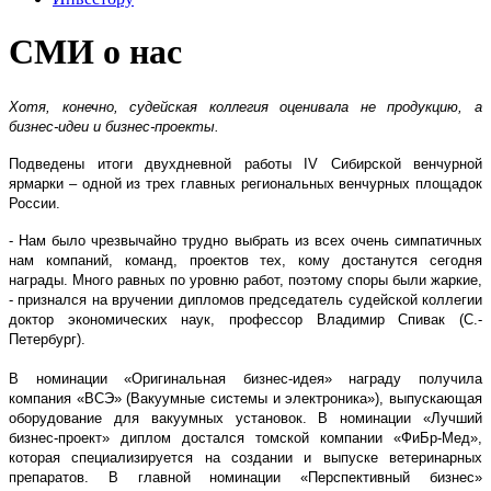
СМИ о нас
Хотя, конечно, судейская коллегия оценивала не продукцию, а
бизнес-идеи и бизнес-проекты.
Подведены итоги двухдневной работы IV Сибирской венчурной
ярмарки – одной из трех главных региональных венчурных площадок
России.
- Нам было чрезвычайно трудно выбрать из всех очень симпатичных
нам компаний, команд, проектов тех, кому достанутся сегодня
награды. Много равных по уровню работ, поэтому споры были жаркие,
- признался на вручении дипломов председатель судейской коллегии
доктор экономических наук, профессор Владимир Спивак (С.-
Петербург).
В номинации «Оригинальная бизнес-идея» награду получила
компания «ВСЭ» (Вакуумные системы и электроника»), выпускающая
оборудование для вакуумных установок. В номинации «Лучший
бизнес-проект» диплом достался томской компании «ФиБр-Мед»,
которая специализируется на создании и выпуске ветеринарных
препаратов. В главной номинации «Перспективный бизнес»