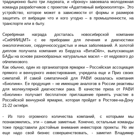
традиционно было три лауреата, и «бронзу» завоевала молодежная
команда разработчиков с проектом «Адаптивный виброизолятор». Это
устройство, которое может в зависимости от формы и размеров
защитить от вибрации что и кого угодно – в промышленности, на
транспорте или в быту.
Серебряная награда досталась новосибирской компании
«СибНИИЦМТ» с ее приборами для лечения и диагностики
онкологических, сердечнососудистых и иных заболеваний. А золотой
диплом получила компания из Бердска «ВитаОйл», выпускающая
БАДы на основе разнообразных натуральных масел – от кедрового до
облепихового.
Как обычно, один из организаторов ярмарки – Российская ассоциация
прямого и венчурного инвестирования, учредила еще и Приз своих
симпатий. И самой симпатичной для РАВИ оказалась компания
«Биолинк». Ее продукция – не имеющие аналогов в России реактивы
для молекулярной диагностики рака. В качестве приза от РАВИ
«Биолинк» получает бесплатное приглашение принять участие в
Российской венчурной ярмарке, которая пройдет в Ростове-на-Дону
21-22 октября.
- Из того огромного количества компаний, с которыми мы
познакомились, эти – самые заметные. Конечно, остальные команды
тоже представили достойные внимания инвесторов проекты. Но им
еще надо свой бизнес совершенствовать, - заметил Владимир