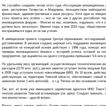
Не случайно создание летом этого года «Ассоциации инновационных
края, республики Татарстан и Мордовию, большинством наблюдател
финансовые, административные и иные ресурсы. Хотя один из инициат
этого проекта все особое — все не так, как у других российских те
инновационном форуме. - Многие из вас, возможно, подумали, что я х
должно быть несколько». Именно тогда, в мае 2010 года, общественн
воспринимался едва ли не как утопия.
В амбициозном проекте создания Центра образования, исследований 
достижениями. В регионе создана широкая сеть поддержки инновацио
разработок на конкурсной основе действует с 1996 года, конкурс мо
примеры инновационного бизнеса с историей успеха, который за п
предприятия, где выработка на одного сотрудника превышает 5-6 млн 
По удельному весу организаций, осуществляющих технологические инн
расходов (2170 млн. руб.), регион заметно уступает более мощным Кра
в 2008 году уступали только новосибирцам (680). Из 10 вузов, дейст
действующих на территории Томской области, обеспечивают самый в
немногим более 1 млн жителей)… и т.д. Регион не без основания счит
Так, вот, ко всем уже имеющимся наработкам идеологи ИНО Томск’2
генплан развития Томской агломерации (см. врез). Следует признать,
они реалистичны – другой вопрос.
Регион, мягко говоря, небогат. Более трети доходов довольно ск