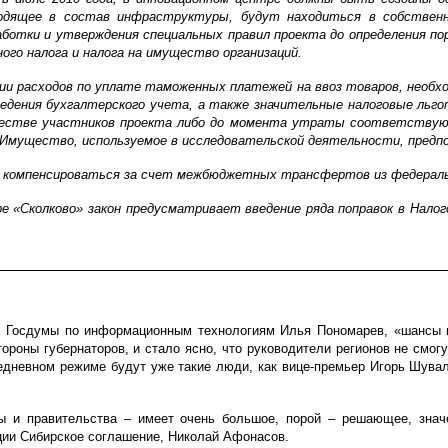
дящее в состав инфраструктуры, будут находиться в собственно
ботки и утверждения специальных правил проекта до определения пор
го налога и налога на имущество организаций.
и расходов по уплате таможенных платежей на ввоз товаров, необхо
ведения бухгалтерского учета, а также значительные налоговые льг
качестве участников проекта либо до момента утраты соответствую
 Имущество, используемое в исследовательской деятельности, предп
 компенсироваться за счет межбюджетных трансфертов из федерал
ре «Сколково» закон предусматривает введение ряда поправок в Нало
а Госдумы по информационным технологиям Илья Пономарев, «шансы на
ороны губернаторов, и стало ясно, что руководители регионов не смог
жедневном режиме будут уже такие люди, как вице-премьер Игорь Шувало
 и правительства – имеет очень большое, порой – решающее, значен
ции Сибирское соглашение, Николай Афонасов.