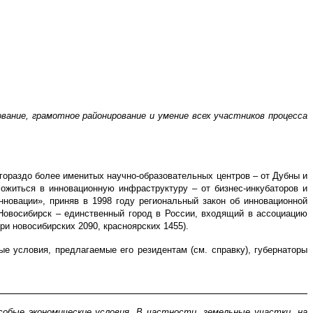
ание, грамотное районирование и умение всех участников процесса
 гораздо более именитых научно-образовательных центров – от Дубны и
ожиться в инновационную инфраструктуру – от бизнес-инкубаторов и
нновации», приняв в 1998 году региональный закон об инновационной
Новосибирск – единственный город в России, входящий в ассоциацию
и новосибирских 2090, красноярских 1455).
е условия, предлагаемые его резидентам (см. справку), губернаторы
собые экономические условия. В частности, земельные участки, на