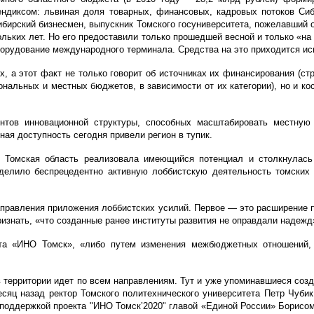
ендиксом: львиная доля товарных, финансовых, кадровых потоков Си
бирский бизнесмен, выпускник Томского госуниверситета, пожелавший 
льких лет. Но его предоставили только прошедшей весной и только «на
 оборудование международного терминала. Средства на это приходится ис
х, а этот факт не только говорит об источниках их финансирования (с
альных и местных бюджетов, в зависимости от их категории), но и ко
нентов инновационной структуры, способных масштабировать местну
ная доступность сегодня привели регион в тупик.
 Томская область реализовала имеющийся потенциал и столкнулась
еделило беспрецедентно активную лоббистскую деятельность томских
правления приложения лоббистских усилий. Первое — это расширение п
признать, «что созданные ранее институты развития не оправдали надежд
та «ИНО Томск», «либо путем изменения межбюджетных отношений, 
 территории идет по всем направлениям. Тут и уже упоминавшиеся соз
 месяц назад ректор Томского политехнического университета Петр Чуб
ся поддержкой проекта "ИНО Томск’2020" главой «Единой России» Борис