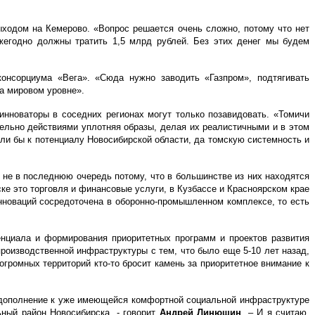
ыходом на Кемерово. «Вопрос решается очень сложно, потому что нет
жегодно должны тратить 1,5 млрд рублей. Без этих денег мы будем
онсорциума «Вега». «Сюда нужно заводить «Газпром», подтягивать
а мировом уровне».
инноваторы в соседних регионах могут только позавидовать. «Томичи
ельно действиями уплотняя образы, делая их реалистичными и в этом
сли бы к потенциалу Новосибирской области, да томскую системность и
 не в последнюю очередь потому, что в большинстве из них находятся
ке это торговля и финансовые услуги, в Кузбассе и Красноярском крае
нноваций сосредоточена в оборонно-промышленном комплексе, то есть
енциала и формирования приоритетных программ и проектов развития
производственной инфраструктуры с тем, что было еще 5-10 лет назад,
громных территорий кто-то бросит камень за приоритетное внимание к
в дополнение к уже имеющейся комфортной социальной инфраструктуре
ьный район Новосибирска, - говорит
Андрей Линюшин
. – И я считаю,