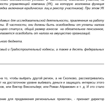
сти управляющей компании (УК), на которую возложена функция
ядка включения юридических лиц в реестр участников). При этом УК
димых для исследовательской деятельности, привлечения на работу
оты. В частности, они должны быть освобождены от уплаты налога
щего статуса, общий размер взносов на обязательное пенсионное,
олагается освободить от налога на имущество организаций.
ьного бюджета.
говый и Градостроительный кодексы, а также в десять федеральных
 то, чтобы выбрать другой регион, а не Сколково, рассматривались
ут на достаточном уровне выбивать деньги и защищать интересы этого
в, или Виктор Вексельберг, или Роман Абрамович и т. д. И это стало
ие для продвижения региональных проектов», - признает директор