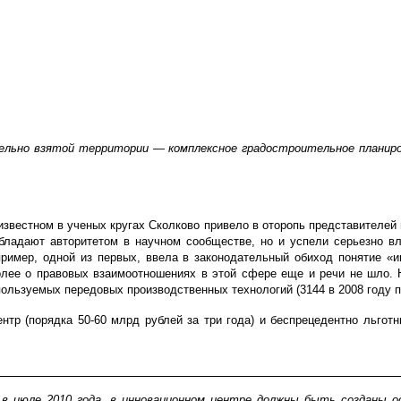
ельно взятой территории — комплексное градостроительное планиров
известном в ученых кругах Сколково привело в оторопь представителей
обладают авторитетом в научном сообществе, но и успели серьезно вл
пример, одной из первых, ввела в законодательный обиход понятие «и
более о правовых взаимоотношениях в этой сфере еще и речи не шло. 
ользуемых передовых производственных технологий (3144 в 2008 году пр
тр (порядка 50-60 млрд рублей за три года) и беспрецедентно льготны
 в июле 2010 года, в инновационном центре должны быть созданы о