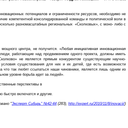
инновационных потенциалов и ограниченности ресурсов, необходимо не
личие компетентной консолидированной команды и политической воли в
несколько разномасштабных региональных «Сколковых», с моно- либо с
ь мощного центра, не получится. «Любая инициативная инновационная
 - люди, работающие над продвижением одного проекта, должны иметь
 «Сколково» не является прямым конкурентом существующим научно-
 условия существования для них и их детей, где есть возможности
на что так любят ссылаться наши чиновники, является лишь одним из
ьном уровне борьба идет за людей».
ственные перспективы в
о быстро включатся и другие.
вано "
Эксперт Сибирь" №42-44
(283),
http://expert.ru/2010/11/8/inovacii/
)