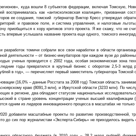
 регионов», куда вошли 8 субъектов федерации, включая Томскую, Нов
ей воспринималась как «антисколковская коалиция», призванная сос
оров ее создания, томский губернатор Виктор Кресс утверждал обратн
рриторий: и правовое поле, и система управления, и налоговые льгот
очу приобщиться к хору критиков этого проекта. Я же скажу, что не счи
ость впервые услышала название проекта еще одного, томского инногра
и разработок томичи собрали все свои наработки в области организа
нной деятельности – от бизнес-инкубаторов при каждом вузе до районн
лодых ученых проводится с 2002 года, особая экономическая зона тех
оследние годы превратился в крупный бизнес с оборотом 2,5-3 млрд 
рублей в год», — перечисляет первый заместитель губернатора Томской 
овации (16,0% – данные Росстата за 2008 год) Томская область занима
сноярскому краю (8091,3 млн), и Иркутской области (3233 млн). По чис
вующих в регионе, два обладают статусом национальных исследовательс
ысокий в стране уровень концентрации ученых высшей квалификации (о
ается одним из лидеров инновационного процесса в масштабах не только
020 добавили масштабные проекты по развитию производственной, тр
 что до сих пор журналистам «Эксперта-Сибирь» не приходилось видеть
ромного областного бюджета (в 2010 году – 28,2 млрд рублей) фор