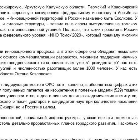
осибирскую, Иркутскую Калужскую области, Пермский и Красноярский
тавить серьезную конкуренцию федеральному иннограду в борьбе за
ое. «Инновационной территорией в России назначено быть Сколково. У
ы, и силовые структуры, - заявил он в своем выступлении на томском
таю его инновационной утопией. Полагаю, что таких проектов в России
да федерального уровня: «ИНО Томск’2020», который поначалу многими
ции инновационного процесса, а в этой сфере они обладают немалыми
ых офисов коммерциализации разработок, механизм поддержки научных
нико-внедренческого типа насчитывает уже 51 резидента. «У нас есть
рублей и численностью работающих более 1000 человек. У нас есть
области Оксана Козловская.
ет лидирующее место в СФО, хотя, конечно, в абсолютных цифрах этих
лу полученных патентов на изобретения и полезные модели (529) томичи
ких университетов, а два с лишним десятка академических институтов,
коло 5 тысяч докторов и кандидатов наук при количестве населения
 Сибири, но и России в целом.
анспортной, социальной инфраструктуры, увязав все эти элементы в
 столь детально проработанных планов городского развития. Насколько
мируется за счет федеральных трансфертов. К тому же на нынешней