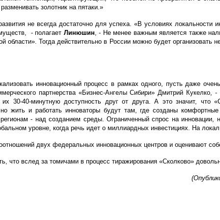
разменивать золотник на пятаки.»
развития не всегда достаточно для успеха. «В условиях локальности 
имуществ, - полагает
Линюшин
, - Не менее важным является также на
ой области». Тогда действительно в России можно будет организовать 
кализовать инновационный процесс в рамках одного, пусть даже очен
коммерческого партнерства «Бизнес-Ангелы Сибири» Дмитрий Кукелко,
т их 30-40-минутную доступность друг от друга. А это значит, что
 но жить и работать инноваторы будут там, где созданы комфортные
 регионам - над созданием среды. Ограниченный спрос на инновации, 
обальном уровне, когда речь идет о миллиардных инвестициях. На локал
моотношений двух федеральных инновационных центров и оценивают соб
ь, что вслед за томичами в процесс тиражирования «Сколково» довольн
(Опублико