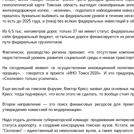
геополитической карте Томская область выглядит своеобразным апп
железнодорожную колею, - незачем», - поделился наблюдением новоси
пришлось буквально выбивать на федеральном уровне в течение неско
то есть до 2025 года, и (пока) без всяких федеральных инвестиций в
Из 6,5 тыс. километров дорог, только 37 км имеют статус федеральны
себя федеральный бюджет, остальные дороги финансируются из регион
пути федеральных грузопотоков.
Фактически, руководство региона признает, что отсутствие компо
недостаточный уровень развития социальной среды и низкая транспорт
На сегодняшний момент «в осуществлении инновационной политики
прорыву», - говорится в проекте «ИНО Томск’2020». И это предопр
«Сколково» только усилилась.
Еще весной на томском форуме, Виктор Кресс назвал два основных на
Кресс тогда подчеркнул, что если этого не сделать, то вообще стоит 
Второе направление — это поиск финансовых ресурсов для проек
утверждению комиссией по модернизации».
Надо отдать должное губернаторской команде: продвижение интересов
статуса аэропорту, и создание консорциума томских вузов. Кстати,
"Сколково" – единственный из немосковских вузов, а также заручил