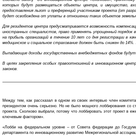
которых будут размещаться объекты центра, и имущество, вхо
предоставления льгот и преференций участникам проекта (от разра
будет освобождена от уплаты в отношении таких объектов земельно
Для резидентов центра предусматривается возможность компенсаци
иностранных специалистов, право применять упрощенный порядок 
на прибыль организаций в течение 10 лет со дня регистрации в 
медицинское и социальное страхование должен быть снижен до 14%.
Выпадающие доходы государственных внебюджетных фондов будут
В целях закрепления особых правоотношений в инновационном цент
законов.
Между тем, как рассказал в одном из своих интервью член комитет
президентом очень серьезно. Но не было мощного лоббирования со ст
проекта. Сколково выбрали, потому что лоббировать этот проект в е
ключевым фактором».
«Лобби на федеральном уровне – от Совета федерации до Госдумы
департамента по инновационному развитию Межрегиональной ассоциа