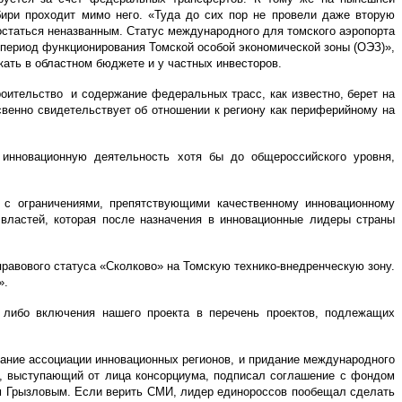
бири проходит мимо него. «Туда до сих пор не провели даже вторую
остаться неназванным. Статус международного для томского аэропорта
 период функционирования Томской особой экономической зоны (ОЭЗ)»,
кать в областном бюджете и у частных инвесторов.
троительство и содержание федеральных трасс, как известно, берет на
свенно свидетельствует об отношении к региону как периферийному на
ю инновационную деятельность хотя бы до общероссийского уровня,
 с ограничениями, препятствующими качественному инновационному
 властей, которая после назначения в инновационные лидеры страны
равового статуса «Сколково» на Томскую технико-внедренческую зону.
».
либо включения нашего проекта в перечень проектов, подлежащих
дание ассоциации инновационных регионов, и придание международного
ик, выступающий от лица консорциума, подписал соглашение с фондом
ом Грызловым. Если верить СМИ, лидер единороссов пообещал сделать