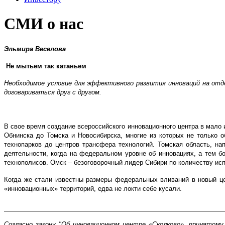
СМИ о нас
Эльмира Веселова
Не мытьем так катаньем
Необходимое условие для эффективного развития инноваций на отд
договариваться друг с другом.
В свое время создание всероссийского инновационного центра в мало 
Обнинска до Томска и Новосибирска, многие из которых не только 
технопарков до центров трансфера технологий. Томская область, на
деятельности, когда на федеральном уровне об инновациях, а тем 
технополисов. Омск – безоговорочный лидер Сибири по количеству исп
Когда же стали известны размеры федеральных вливаний в новый цен
«инновационных» территорий, едва не локти себе кусали.
Согласно закону "Об инновационном центре «Сколково», принятому