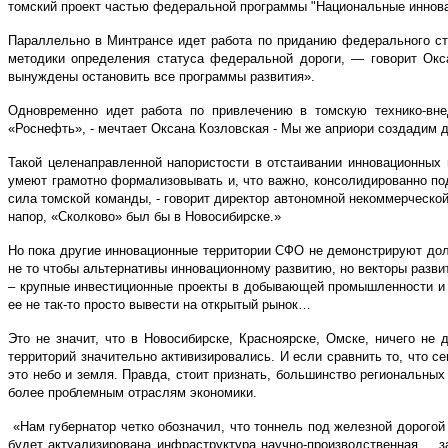
томский проект частью федеральной программы "Национальные иннова
Параллельно в Минтрансе идет работа по приданию федерального ста
методики определения статуса федеральной дороги, — говорит Окс
вынуждены остановить все программы развития».
Одновременно идет работа по привлечению в томскую технико-вне
«Роснефть», - мечтает Оксана Козловская - Мы же априори создадим 
Такой целенаправленной напористости в отстаивании инновационных 
умеют грамотно формализовывать и, что важно, консолидированно по
сила томской команды, - говорит директор автономной некоммерческо
напор, «Сколково» был бы в Новосибирске.»
Но пока другие инновационные территории СФО не демонстрируют долж
не то чтобы альтернативы инновационному развитию, но векторы разви
– крупные инвестиционные проекты в добывающей промышленности и т
ее не так-то просто вывести на открытый рынок…
Это не значит, что в Новосибирске, Красноярске, Омске, ничего н
территорий значительно активизировались. И если сравнить то, что с
это небо и земля. Правда, стоит признать, большинство региональны
более проблемным отраслям экономики.
«Нам губернатор четко обозначил, что тоннель под железной дорого
будет актуализирована инфраструктура научно-производственная, за