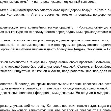
ционные системы" - и взять реализацию под личный контроль.
туса 280-километровому участку объездной дороги вокруг Томска с в
ана Козловская. — А в это время мы только на содержание дорог е
дренческую зону крупнейших госкорпораций от «Ростехнологий» до к
для них конкурентные преимущества перед подобными производствами н
планов развития территории, которую демонстрируют томские власти, 
давать не только имеющиеся, но и планируемые преимущества, паралл
й организации «Инновационный центр Кольцово»
Андрей Линюшин
. – Е
ной активности в генерации и продвижении своих проектов. Возможно,
тия с гораздо более быстрой финансовой отдачей. Скажем, в Новосибирс
яжелой индустрии. В Омской области, надо полагать, львиная доля и
е делается. В последнее время процессы осмысления собственного пот
егодня имеется в регионах в плане развития социальной, транспортной, 
х достижений оплачены федеральными деньгами. Но вряд ли в лидеров о
й резко улучшающий логистику Кольцово построит только тогда, когда 
ложен технопарк, гарантирующий, что поселок не превратится в спал