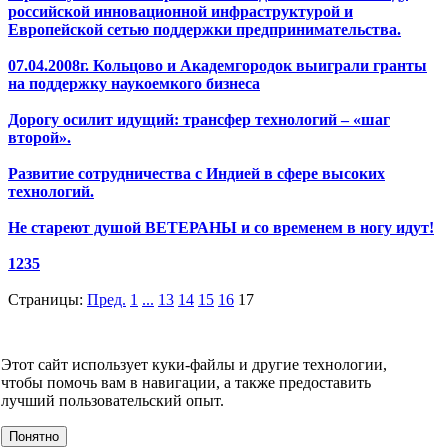
российской инновационной инфраструктурой и
Европейской сетью поддержки предпринимательства.
07.04.2008г. Кольцово и Академгородок выиграли гранты
на поддержку наукоемкого бизнеса
Дорогу осилит идущий: трансфер технологий – «шаг
второй».
Развитие сотрудничества с Индией в сфере высоких
технологий.
Не стареют душой ВЕТЕРАНЫ и со временем в ногу идут!
1235
Страницы:
Пред.
1
...
13
14
15
16
17
НОВОСТИ
СМИ О НАС
ВИДЕО
КОНТАКТЫ
Этот сайт использует куки-файлы и другие технологии,
О компании
чтобы помочь вам в навигации, а также предоставить
УСЛУГИ
лучший пользовательский опыт.
События
Клиенты
Понятно
МЕРОПРИЯТИЯ