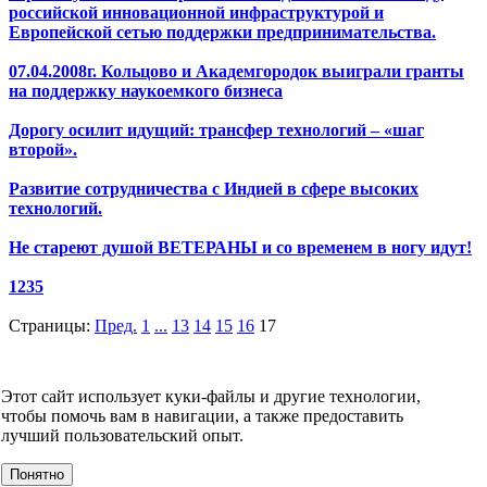
российской инновационной инфраструктурой и
Европейской сетью поддержки предпринимательства.
07.04.2008г. Кольцово и Академгородок выиграли гранты
на поддержку наукоемкого бизнеса
Дорогу осилит идущий: трансфер технологий – «шаг
второй».
Развитие сотрудничества с Индией в сфере высоких
технологий.
Не стареют душой ВЕТЕРАНЫ и со временем в ногу идут!
1235
Страницы:
Пред.
1
...
13
14
15
16
17
НОВОСТИ
СМИ О НАС
ВИДЕО
КОНТАКТЫ
Этот сайт использует куки-файлы и другие технологии,
О компании
чтобы помочь вам в навигации, а также предоставить
УСЛУГИ
лучший пользовательский опыт.
События
Клиенты
Понятно
МЕРОПРИЯТИЯ