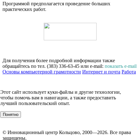
Программой предполагается проведение больших
практических работ.
Для получения более подробной информации также
обращайтесь по тел. (383) 336-63-45 или e-mail:
показать e-mail
Основы компьютерной грамотности
Интернет и почта
Работа
в MS Office
Компьютерная графика
Создание презентаций
КОНТАКТЫ
Этот сайт использует куки-файлы и другие технологии,
О компании
чтобы помочь вам в навигации, а также предоставить
УСЛУГИ
лучший пользовательский опыт.
События
Клиенты
Понятно
МЕРОПРИЯТИЯ
Инвестору
© Инновационный центр Кольцово, 2000—2026. Все права
защищены.