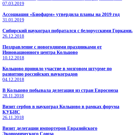
07.03.2019
Ассоциация «Биофарм» утвердила планы на 2019 год
31.01.2019
Сибирский наукоград побратался с белорусскими Горками.
26.12.2018
Поздравление с новогодними праздниками от
Инновационного центра Кольцово
10.12.2018
Кольцово приняло участие в мозговом штурме по
развитию российских наукоградов
04.12.2018
В Кольцово побывала делегация из стран Евросоюза
28.11.2018
Визит сербов в наукоград Кольцово в рамках форума
КУБИС
26.11.2018
Визит делегации импортеров Евразийского
Экономического Союза