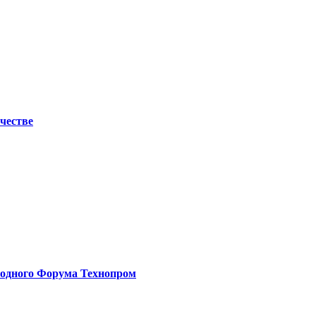
честве
родного Форума Технопром