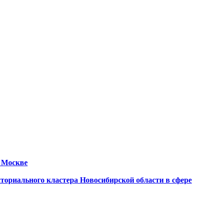
 Москве
ториального кластера Новосибирской области в сфере