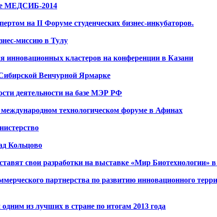
вке МЕДСИБ-2014
ртом на II Форуме студенческих бизнес-инкубаторов.
знес-миссию в Тулу
я инновационных кластеров на конференции в Казани
 Сибирской Венчурной Ярмарке
сти деятельности на базе МЭР РФ
в международном технологическом форуме в Афинах
нистерство
ад Кольцово
тавят свои разработки на выставке «Мир Биотехнологии» в
ммерческого партнерства по развитию инновационного терри
одним из лучших в стране по итогам 2013 года