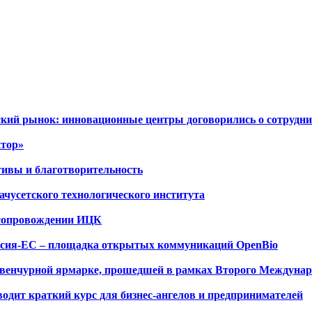
ский рынок: инновационные центры договорились о сотрудни
ктор»
тивы и благотворительность
чусетского технологического института
 сопровождении ИЦК
оссия-ЕС – площадка открытых коммуникаций OpenBio
 венчурной ярмарке, прошедшей в рамках Второго Междуна
одит краткий курс для бизнес-ангелов и предпринимателей