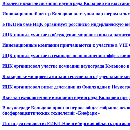
Коллективная экспозиция наукограда Кольцово на выста
Инновационный центр Кольцово выступил партнером и экспе
ЕИКЦ на базе ИЦК организует российско-нидерландскую би
ИЦК принял участие в обсуждении мирового опыта развити
Инновационные компании приглашаются к участию в VIII
ИЦК принял участие в семинаре по повышению эффективно
ИЦК организовал участие компании наукограда Кольцово 
Кольцовскими проектами заинтересовалось федеральное ми
ИЦК организовал визит делегации из Финляндии в Наукогр
Высокотехнологичные компании наукограда Кольцово предс
В наукограде Кольцово прошло первое общее собрание неко
биофармацевтических технологий «Биофарм»
Итоги деятельности: ЕИКЦ-Новосибирская область признан 