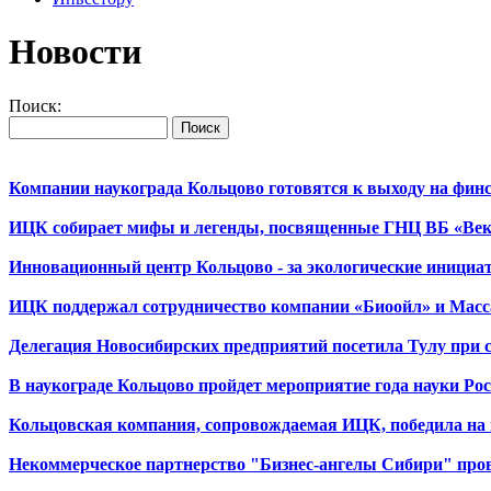
Новости
Поиск:
Компании наукограда Кольцово готовятся к выходу на фин
ИЦК собирает мифы и легенды, посвященные ГНЦ ВБ «Ве
Инновационный центр Кольцово - за экологические инициа
ИЦК поддержал сотрудничество компании «Биоойл» и Масса
Делегация Новосибирских предприятий посетила Тулу при
В наукограде Кольцово пройдет мероприятие года науки Р
Кольцовская компания, сопровождаемая ИЦК, победила на
Некоммерческое партнерство "Бизнес-ангелы Сибири" пров