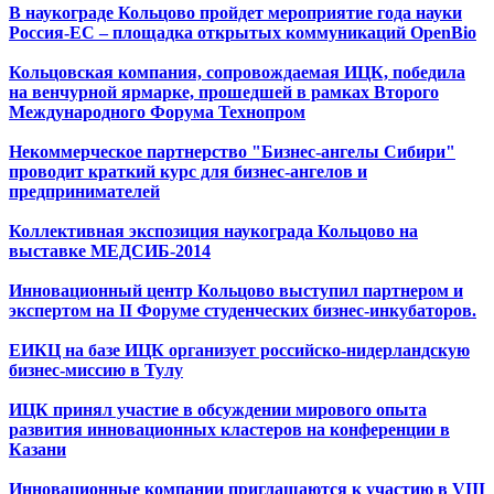
В наукограде Кольцово пройдет мероприятие года науки
Россия-ЕС – площадка открытых коммуникаций OpenBio
Кольцовская компания, сопровождаемая ИЦК, победила
на венчурной ярмарке, прошедшей в рамках Второго
Международного Форума Технопром
Некоммерческое партнерство "Бизнес-ангелы Сибири"
проводит краткий курс для бизнес-ангелов и
предпринимателей
Коллективная экспозиция наукограда Кольцово на
выставке МЕДСИБ-2014
Инновационный центр Кольцово выступил партнером и
экспертом на II Форуме студенческих бизнес-инкубаторов.
ЕИКЦ на базе ИЦК организует российско-нидерландскую
бизнес-миссию в Тулу
ИЦК принял участие в обсуждении мирового опыта
развития инновационных кластеров на конференции в
Казани
Инновационные компании приглашаются к участию в VIII