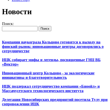
Новости
Поиск:
Компании наукограда Кольцово готовятся к выходу на
финский рынок: инновационные центры договорились о
сотрудничестве
ИЦК собирает мифы и легенды, посвященные ГНЦ ВБ
«Вектор»
Инновационный центр Кольцово - за экологические
инициативы и благотворительность
ИЦК поддержал сотрудничество компании «Биоойл» и
Массачусетского технологического института
Делегация Новосибирских предприятий посетила Тулу при
сопровождении ИЦК