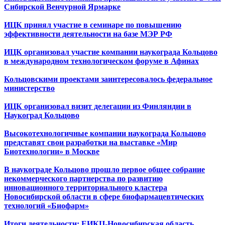
Сибирской Венчурной Ярмарке
ИЦК принял участие в семинаре по повышению
эффективности деятельности на базе МЭР РФ
ИЦК организовал участие компании наукограда Кольцово
в международном технологическом форуме в Афинах
Кольцовскими проектами заинтересовалось федеральное
министерство
ИЦК организовал визит делегации из Финляндии в
Наукоград Кольцово
Высокотехнологичные компании наукограда Кольцово
представят свои разработки на выставке «Мир
Биотехнологии» в Москве
В наукограде Кольцово прошло первое общее собрание
некоммерческого партнерства по развитию
инновационного территориального кластера
Новосибирской области в сфере биофармацевтических
технологий «Биофарм»
Итоги деятельности: ЕИКЦ-Новосибирская область