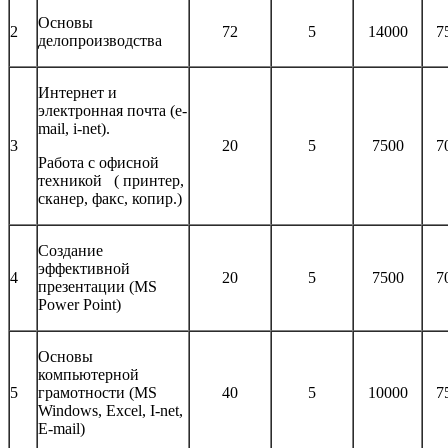
Основы
2
72
5
14000
7
делопроизводства
Интернет и
электронная почта (e-
mail, i-net).
3
20
5
7500
7
Работа с офисной
техникой ( принтер,
сканер, факс, копир.)
Создание
эффективной
4
20
5
7500
7
презентации (MS
Power Point)
Основы
компьютерной
5
грамотности (MS
40
5
10000
7
Windows, Excel, I-net,
E-mail)