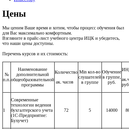
Цены
Мы ценим Ваше время и хотим, чтобы процесс обучения был
для Вас максимально комфортным.
Взгляните в прайс-лист учебного центра ИЦК и убедитесь,
что наши цены доступны.
Перечень курсов и их стоимость:
Наименование
ИН
Мin кол-во
Обучение
Количество
№
дополнительной
слушателей
в группе,
ак.ч
п.п.
общеобразовательной
ак. часов
в группе
руб.
руб
программы
Современные
технологии ведения
1
бухгалтерского учета
72
5
14000
8
(1C-Предприятие:
Бухучет)