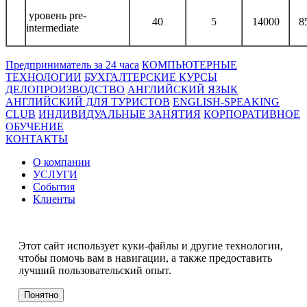
уровень pre-
40
5
14000
8
intermediate
Предприниматель за 24 часа
КОМПЬЮТЕРНЫЕ
ТЕХНОЛОГИИ
БУХГАЛТЕРСКИЕ КУРСЫ
ДЕЛОПРОИЗВОДСТВО
АНГЛИЙСКИЙ ЯЗЫК
АНГЛИЙСКИЙ ДЛЯ ТУРИСТОВ
ENGLISH-SPEAKING
CLUB
ИНДИВИДУАЛЬНЫЕ ЗАНЯТИЯ
КОРПОРАТИВНОЕ
ОБУЧЕНИЕ
КОНТАКТЫ
О компании
УСЛУГИ
События
Клиенты
МЕРОПРИЯТИЯ
Инвестору
Этот сайт использует куки-файлы и другие технологии,
© Инновационный центр Кольцово, 2000—2026. Все права
чтобы помочь вам в навигации, а также предоставить
защищены.
лучший пользовательский опыт.
Понятно