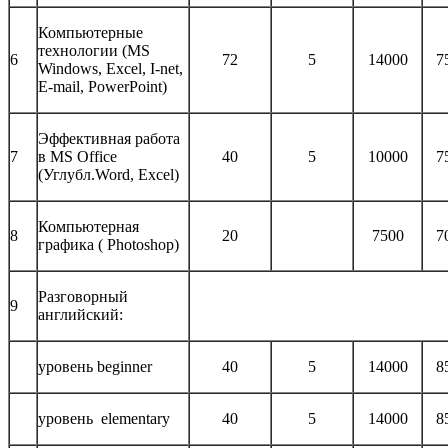
Компьютерные
технологии (MS
6
72
5
14000
7
Windows, Excel, I-net,
E-mail, PowerPoint)
Эффективная работа
7
в MS Office
40
5
10000
7
(Углубл.Word, Excel)
Компьютерная
8
20
7500
7
графика ( Photoshop)
Разговорный
9
английcкий:
уровень beginner
40
5
14000
8
уровень elementary
40
5
14000
8